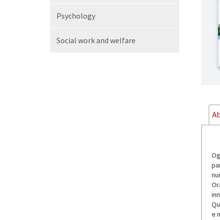
Psychology
Social work and welfare
Ab
Og
pa
nu
Ora
inn
Que
e 