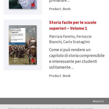
primaria e ...
Product : Book
Storia facile per le scuole
superiori – Volume 1
Patrizia Farello, Ferruccio
Bianchi, Carlo Scataglini
Come si può rendere un
capitolo di storia comprensibile
e interessante per studenti
solitamente ...
Product : Book
About Us
© Edizioni Centro Studi Erickson S.p.A. | Società a socio unico soggetta