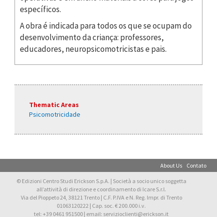
específicos.
A obra é indicada para todos os que se ocupam do
desenvolvimento da criança: professores,
educadores, neuropsicomotricistas e pais.
Thematic Areas
Psicomotricidade
About Us
Contato
© Edizioni Centro Studi Erickson S.p.A. | Società a socio unico soggetta
all’attività di direzione e coordinamento di Icare S.r.l.
Via del Pioppeto 24, 38121 Trento | C.F. P.IVA e N. Reg. Impr. di Trento
01063120222 | Cap. soc. € 200.000 i.v.
tel: +39 0461 951500 | email: servizioclienti@erickson.it