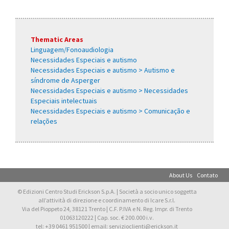
Thematic Areas
Linguagem/Fonoaudiologia
Necessidades Especiais e autismo
Necessidades Especiais e autismo > Autismo e
síndrome de Asperger
Necessidades Especiais e autismo > Necessidades
Especiais intelectuais
Necessidades Especiais e autismo > Comunicação e
relações
About Us
Contato
© Edizioni Centro Studi Erickson S.p.A. | Società a socio unico soggetta
all’attività di direzione e coordinamento di Icare S.r.l.
Via del Pioppeto 24, 38121 Trento | C.F. P.IVA e N. Reg. Impr. di Trento
01063120222 | Cap. soc. € 200.000 i.v.
tel: +39 0461 951500 | email: servizioclienti@erickson.it