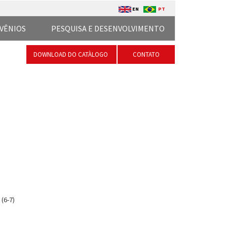
EN
PT
VÊNIOS
PESQUISA E DESENVOLVIMENTO
DOWNLOAD DO CATÀLOGO
CONTATO
(6-7)