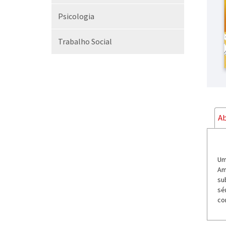
Psicologia
Trabalho Social
Ab
Um
Am
su
sé
co