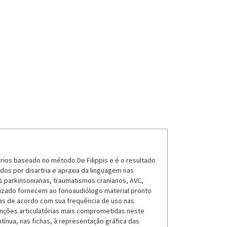
rios baseado no método De Filippis e é o resultado
os por disartria e apraxia da linguagem nas
es parkinsonianas, traumatismos cranianos, AVC,
anizado fornecem ao fonoaudiólogo material pronto
das de acordo com sua frequência de uso nas
 funções articulatórias mais comprometidas neste
ínua, nas fichas, à representação gráfica das