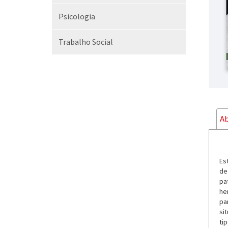
Psicologia
Trabalho Social
Ab
Es
de
pa
he
pa
si
ti