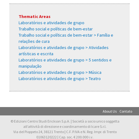
Thematic Areas
Laboratórios e atividades de grupo
Trabalho social e políticas de bem-estar
Trabalho social e políticas de bem-estar > Família e
relações de cura
Laboratórios e atividades de grupo > Atividades
artísticas e escrita
Laboratórios e atividades de grupo > 5 sentidos e
manipulação
Laboratórios e atividades de grupo > Música
Laboratórios e atividades de grupo > Teatro
About Us
Contato
© Edizioni Centro Studi Erickson S.p.A. | Società a socio unico soggetta
all’attività di direzione e coordinamento di Icare S.r.l.
Via del Pioppeto 24, 38121 Trento | C.F. P.IVA e N. Reg. Impr. di Trento
01063120222 | Cap. soc. € 200.000 i.v.