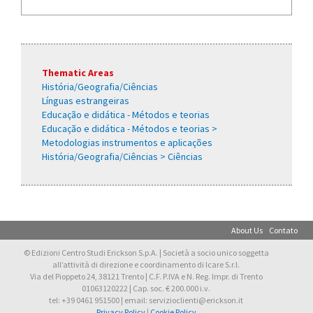
Thematic Areas
História/Geografia/Ciências
Línguas estrangeiras
Educação e didática - Métodos e teorias
Educação e didática - Métodos e teorias >
Metodologias instrumentos e aplicações
História/Geografia/Ciências > Ciências
About Us
Contato
© Edizioni Centro Studi Erickson S.p.A. | Società a socio unico soggetta
all’attività di direzione e coordinamento di Icare S.r.l.
Via del Pioppeto 24, 38121 Trento | C.F. P.IVA e N. Reg. Impr. di Trento
01063120222 | Cap. soc. € 200.000 i.v.
tel: +39 0461 951500 | email: servizioclienti@erickson.it
Privacy Policy
|
Cookie Policy