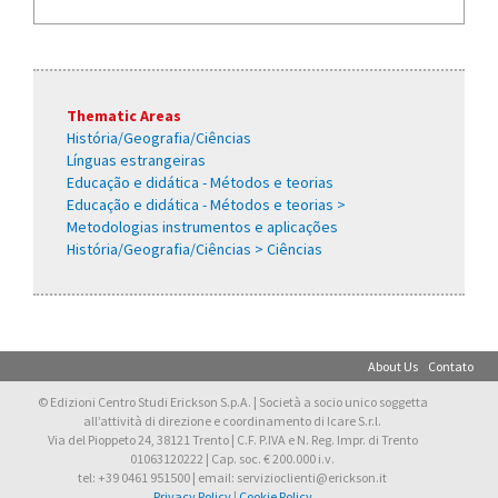
Thematic Areas
História/Geografia/Ciências
Línguas estrangeiras
Educação e didática - Métodos e teorias
Educação e didática - Métodos e teorias >
Metodologias instrumentos e aplicações
História/Geografia/Ciências > Ciências
About Us
Contato
© Edizioni Centro Studi Erickson S.p.A. | Società a socio unico soggetta
all’attività di direzione e coordinamento di Icare S.r.l.
Via del Pioppeto 24, 38121 Trento | C.F. P.IVA e N. Reg. Impr. di Trento
01063120222 | Cap. soc. € 200.000 i.v.
tel: +39 0461 951500 | email: servizioclienti@erickson.it
Privacy Policy
|
Cookie Policy