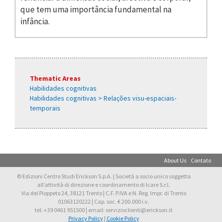
que tem uma importância fundamental na
infância.
Thematic Areas
Habilidades cognitivas
Habilidades cognitivas > Relações visu-espaciais-
temporais
About Us
Contato
© Edizioni Centro Studi Erickson S.p.A. | Società a socio unico soggetta
all’attività di direzione e coordinamento di Icare S.r.l.
Via del Pioppeto 24, 38121 Trento | C.F. P.IVA e N. Reg. Impr. di Trento
01063120222 | Cap. soc. € 200.000 i.v.
tel: +39 0461 951500 | email: servizioclienti@erickson.it
Privacy Policy
|
Cookie Policy