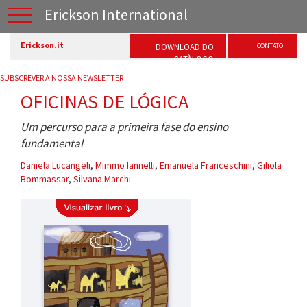
Erickson International
Erickson.it
DOWNLOAD DO
CONTATO
CATÀLOGO
SUBSCREVER A NOSSA NEWSLETTER
OFICINAS DE LÓGICA
Um percurso para a primeira fase do ensino
fundamental
Daniela Lucangeli
,
Mimmo Iannelli
,
Emanuela Franceschini
,
Giliola
Bommassar
,
Silvana Marchi