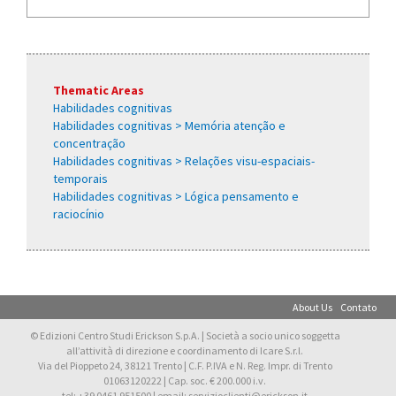
Thematic Areas
Habilidades cognitivas
Habilidades cognitivas > Memória atenção e
concentração
Habilidades cognitivas > Relações visu-espaciais-
temporais
Habilidades cognitivas > Lógica pensamento e
raciocínio
About Us
Contato
© Edizioni Centro Studi Erickson S.p.A. | Società a socio unico soggetta
all’attività di direzione e coordinamento di Icare S.r.l.
Via del Pioppeto 24, 38121 Trento | C.F. P.IVA e N. Reg. Impr. di Trento
01063120222 | Cap. soc. € 200.000 i.v.
tel: +39 0461 951500 | email: servizioclienti@erickson.it