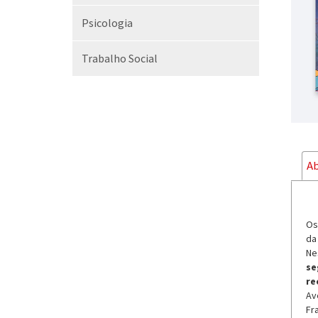
Psicologia
Trabalho Social
Ab
Os
da
Ne
se
re
Av
Fr