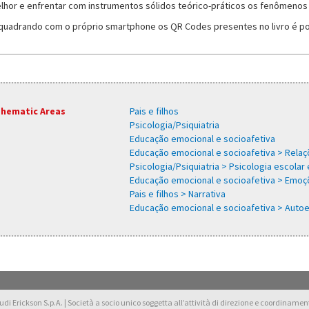
lhor e enfrentar com instrumentos sólidos teórico-práticos os fenômenos d
quadrando com o próprio smartphone os QR Codes presentes no livro é poss
hematic Areas
Pais e filhos
Psicologia/Psiquiatria
Educação emocional e socioafetiva
Educação emocional e socioafetiva > Rela
Psicologia/Psiquiatria > Psicologia escolar
Educação emocional e socioafetiva > Emo
Pais e filhos > Narrativa
Educação emocional e socioafetiva > Auto
di Erickson S.p.A. | Società a socio unico soggetta all’attività di direzione e coordinamento 