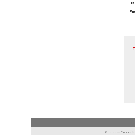
me
En
T
© Edizioni Centro Stu