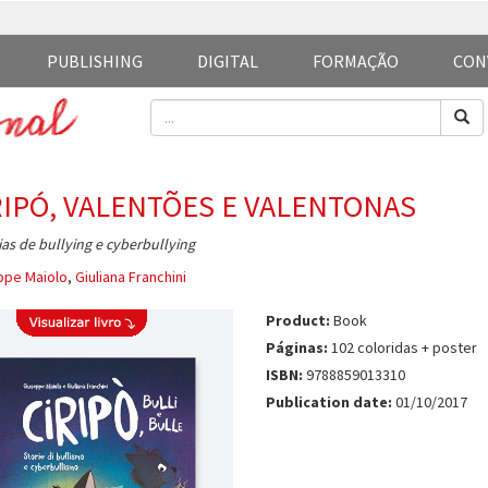
PUBLISHING
DIGITAL
FORMAÇÃO
CON
RIPÓ, VALENTÕES E VALENTONAS
ias de bullying e cyberbullying
ppe Maiolo
,
Giuliana Franchini
Product:
Book
Páginas:
102 coloridas + poster
ISBN:
9788859013310
Publication date:
01/10/2017