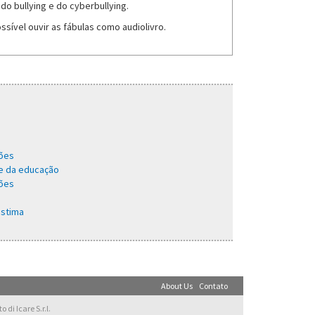
o bullying e do cyberbullying.
ível ouvir as fábulas como audiolivro.
ções
 e da educação
ções
estima
About Us
Contato
di Icare S.r.l.