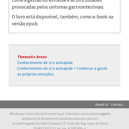
provocadas pelos sintomas gastrointestinais.
O livro está disponível, também, como e-book na
versão epub.
Thematic Areas
Conhecimento de si e autoajuda
Conhecimento de si e autoajuda > Conhecer e gestir
as próprias emoções
About Us
Contato
© Edizioni Centro Studi Erickson S.p.A. | Società a socio unico soggetta
all’attività di direzione e coordinamento di Icare S.r.l.
Via del Pioppeto 24, 38121 Trento | C.F. P.IVA e N. Reg. Impr. di Trento
01063120222 | Cap. soc. € 200.000 i.v.