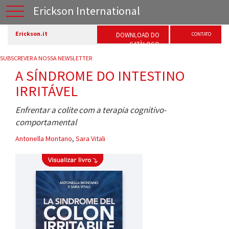
Erickson International
Erickson.it
DOWNLOAD DO
CONTATO
CATÀLOGO
SUBSCREVER A NOSSA NEWSLETTER
A SÍNDROME DO INTESTINO
IRRITÁVEL
Enfrentar a colite com a terapia cognitivo-
comportamental
Antonella Montano
,
Sara Vitali