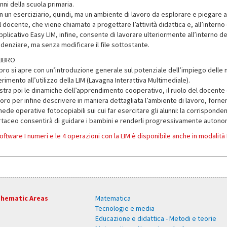
nni della scuola primaria.
n un eserciziario, quindi, ma un ambiente di lavoro da esplorare e piegare
 docente, che viene chiamato a progettare l’attività didattica e, all’interno
applicativo Easy LIM, infine, consente di lavorare ulteriormente all’interno
idenziare, ma senza modificare il file sottostante.
 LIBRO
libro si apre con un’introduzione generale sul potenziale dell’impiego delle 
erimento all’utilizzo della LIM (Lavagna Interattiva Multimediale).
lustra poi le dinamiche dell’apprendimento cooperativo, il ruolo del docent
voro per infine descrivere in maniera dettagliata l’ambiente di lavoro, forne
ede operative fotocopiabili sui cui far esercitare gli alunni: la corrisponden
rtaceo consentirà di guidare i bambini e renderli progressivamente autonom
 software I numeri e le 4 operazioni con la LIM è disponibile anche in modal
hematic Areas
Matematica
Tecnologie e media
Educazione e didattica - Metodi e teorie