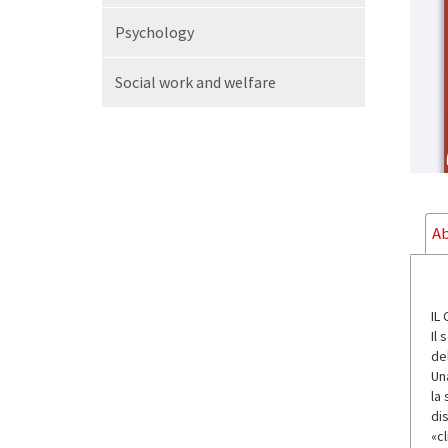
Psychology
Social work and welfare
Ab
IL
Il
del
Una
la 
di
«c