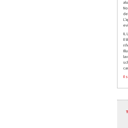
alu
No
del
L’
ev
IL
Il 
rif
Il
la
sch
ca
Il
T