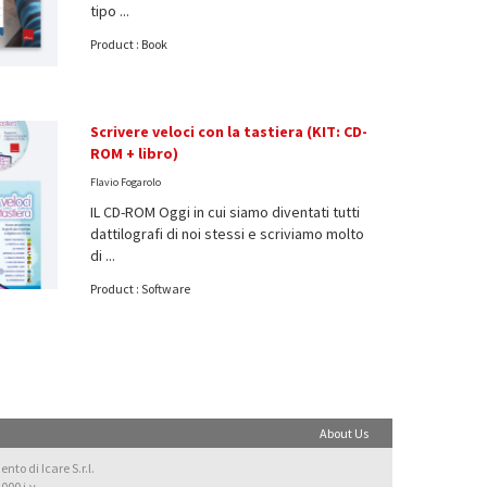
tipo ...
Product : Book
Scrivere veloci con la tastiera (KIT: CD-
ROM + libro)
Flavio Fogarolo
IL CD-ROM Oggi in cui siamo diventati tutti
dattilografi di noi stessi e scriviamo molto
di ...
Product : Software
About Us
nto di Icare S.r.l.
000 i.v.