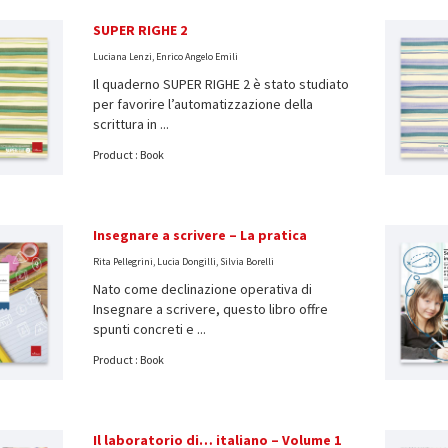
SUPER RIGHE 2
Luciana Lenzi, Enrico Angelo Emili
Il quaderno SUPER RIGHE 2 è stato studiato
per favorire l’automatizzazione della
scrittura in ...
Product : Book
Insegnare a scrivere – La pratica
Rita Pellegrini, Lucia Dongilli, Silvia Borelli
Nato come declinazione operativa di
Insegnare a scrivere, questo libro offre
spunti concreti e ...
Product : Book
Il laboratorio di… italiano – Volume 1