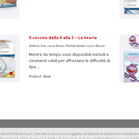
Il corsivo dalla A alla Z – La teoria
Stefania Zoia, Laura Bravar, Michela Borean, Laura Blason
Mentre da tempo sono disponibili metodi e
strumenti validi per affrontare le difficoltà di
tipo ...
Product : Book
Studi Erickson S.p.A. | Società a socio unico soggetta all’attività di direzione e coordiname
 Pioppeto 24, 38121 Trento | C.F. P.IVA e N. Reg. Impr. di Trento 01063120222 | Cap. soc. € 200.