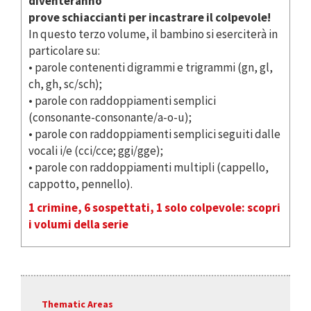
diventeranno
prove schiaccianti per incastrare il colpevole!
In questo terzo volume, il bambino si eserciterà in
particolare su:
• parole contenenti digrammi e trigrammi (gn, gl,
ch, gh, sc/sch);
• parole con raddoppiamenti semplici
(consonante-consonante/a-o-u);
• parole con raddoppiamenti semplici seguiti dalle
vocali i/e (cci/cce; ggi/gge);
• parole con raddoppiamenti multipli (cappello,
cappotto, pennello).
1 crimine, 6 sospettati, 1 solo colpevole: scopri
i volumi della serie
Thematic Areas