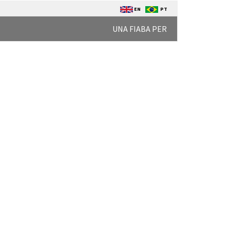
EN
PT
UNA FIABA PER