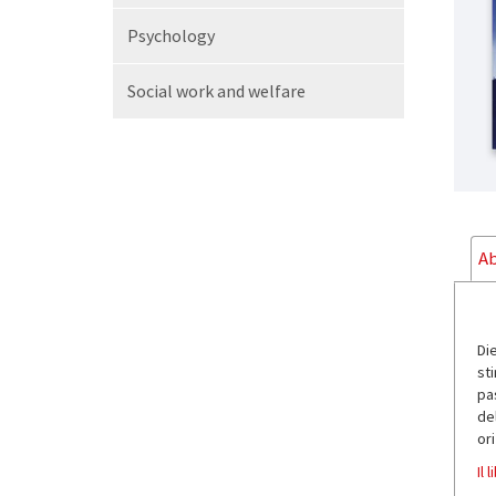
Psychology
Social work and welfare
Ab
Di
sti
pa
del
or
Il