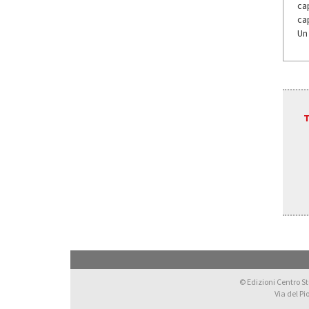
ca
cap
Un
T
© Edizioni Centro Stu
Via del Pi