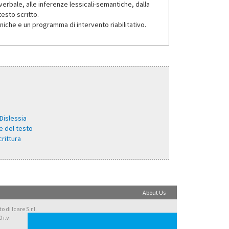
erbale, alle inferenze lessicali-semantiche, dalla
testo scritto.
iche e un programma di intervento riabilitativo.
Dislessia
e del testo
crittura
About Us
di Icare S.r.l.
 i.v.