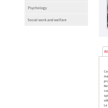
Psychology
Social work and welfare
Ab
Co
ma
pr
Ne
co
sp
uti
La