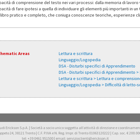
pacità di comprensione del testo nei vari processi: dalla memoria di lavoro v
acità di fare ipotesi a quella di individuare gli elementi più importanti in un 
 libro pratico e completo, che coniuga conoscenze teoriche, esperienze clin
hematic Areas
Lettura e scrittura
Linguaggio/Logopedia
DSA - Disturbi specifici di Apprendimento
DSA - Disturbi specifici di Apprendimento > 
Lettura e scrittura > Lettura e comprension
Linguaggio/Logopedia > Difficoltà di letto-s
di Erickson S.p.A. | Società a socio unico soggetta all’attività di direzione e coordinamento 
oppeto 24, 38121 Trento | C.F. P.IVA e N. Reg. Impr. di Trento 01063120222 | Cap. soc. € 200.000
tel: +39 0461 951500 | email: servizioclienti@erickson.it