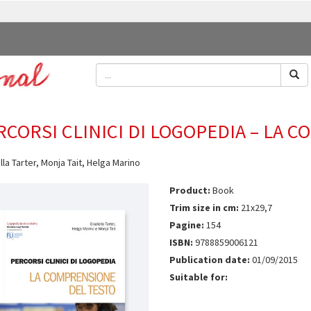
RCORSI CLINICI DI LOGOPEDIA – LA 
lla Tarter
,
Monja Tait
,
Helga Marino
Product:
Book
Trim size in cm:
21x29,7
Pagine:
154
ISBN:
9788859006121
Publication date:
01/09/2015
Suitable for: