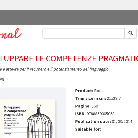
ILUPPARE LE COMPETENZE PRAGMATI
 e attività per il recupero e il potenziamento del linguaggio
egini
Product:
Book
Trim size in cm:
21x29,7
Pagine:
360
ISBN:
9788859005063
Publication date:
01/03/2014
Suitable for: