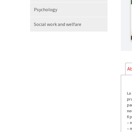
Psychology
Social work and welfare
Ab
La 
pr
par
nec
Il
– 
– m