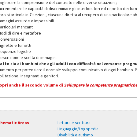
migliorare la comprensione del contesto nelle diverse situazioni;
ncrementare le capacità di discriminare gli interlocutori e il rispetto dei tur
libro si articola in 7 sezioni, ciascuna diretta al recupero di una particolare abi
Immagini assurde e impossibili
articolari mancanti
Modi di dire e metafore
Conversazioni
Vignette e fumetti
Sequenze logiche
Descrizione e scelta di immagini.
atto sia ai bambini che agli adulti con difficoltà nel versante pragm
rumento per potenziare il normale sviluppo comunicativo di ogni bambino. Pu
bilitazione, insegnanti e genitori.
opri anche il secondo volume di
Sviluppare le competenze pragmatiche
hematic Areas
Lettura e scrittura
Linguaggio/Logopedia
Disabilità e autismo