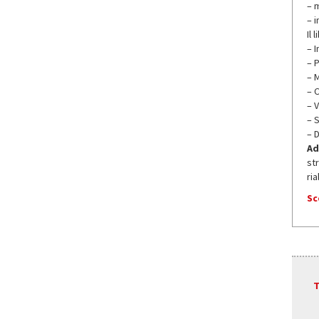
– 
– i
Il 
– 
– P
– 
– 
– 
– 
– 
Ad
st
ria
Sc
T