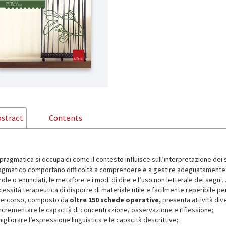
stract
Contents
pragmatica si occupa di come il contesto influisce sull’interpretazione dei si
agmatico comportano difficoltà a comprendere e a gestire adeguatamente pre
ole o enunciati, le metafore e i modi di dire e l’uso non letterale dei segni.
essità terapeutica di disporre di materiale utile e facilmente reperibile per i
 percorso, composto da
oltre 150 schede operative,
presenta attività dive
incrementare le capacità di concentrazione, osservazione e riflessione;
igliorare l’espressione linguistica e le capacità descrittive;