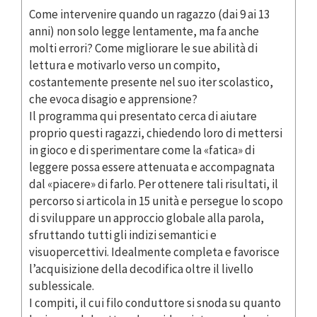
Come intervenire quando un ragazzo (dai 9 ai 13
anni) non solo legge lentamente, ma fa anche
molti errori? Come migliorare le sue abilità di
lettura e motivarlo verso un compito,
costantemente presente nel suo iter scolastico,
che evoca disagio e apprensione?
Il programma qui presentato cerca di aiutare
proprio questi ragazzi, chiedendo loro di mettersi
in gioco e di sperimentare come la «fatica» di
leggere possa essere attenuata e accompagnata
dal «piacere» di farlo. Per ottenere tali risultati, il
percorso si articola in 15 unità e persegue lo scopo
di sviluppare un approccio globale alla parola,
sfruttando tutti gli indizi semantici e
visuopercettivi. Idealmente completa e favorisce
l’acquisizione della decodifica oltre il livello
sublessicale.
I compiti, il cui filo conduttore si snoda su quanto