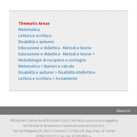
Thematic Areas
Matematica
Lettura e scrittura
Disabilità e autismo
Educazione e didattica - Metodi e teorie
Educazione e didattica - Metodi e teorie >
Metodologie di recupero e sostegno
Matematica > Numeri e calcolo
Disabilità e autismo > Disabilità intellettiva
Lettura e scrittura > Avviamento
About Us
© Edizioni Centro Studi Erickson S.p.A. | Società a socio unico soggetta
all’attività di direzione e coordinamento di Icare S.r.l.
Via del Pioppeto 24, 38121 Trento | C.F. P.IVA e N. Reg. Impr. di Trento
01063120222 | Cap. soc. € 200.000 i.v.