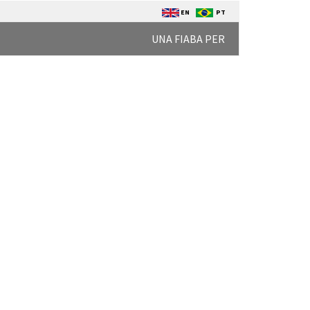
EN
PT
UNA FIABA PER