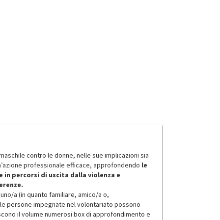
aschile contro le donne, nelle sue implicazioni sia
er un’azione professionale efficace, approfondendo
le
n percorsi di uscita dalla violenza e
ferenze.
no/a (in quanto familiare, amico/a o,
e le persone impegnate nel volontariato possono
hiscono il volume numerosi box di approfondimento e