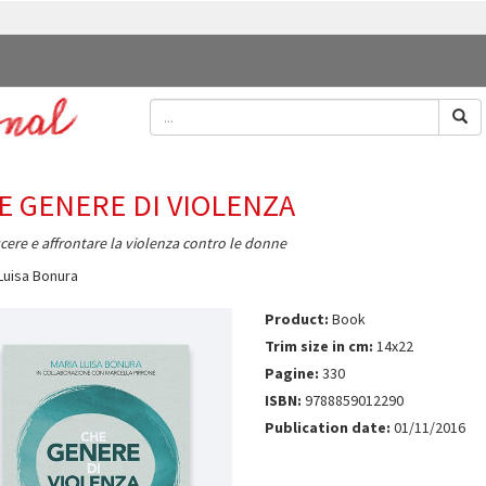
E GENERE DI VIOLENZA
ere e affrontare la violenza contro le donne
Luisa Bonura
Product:
Book
Trim size in cm:
14x22
Pagine:
330
ISBN:
9788859012290
Publication date:
01/11/2016