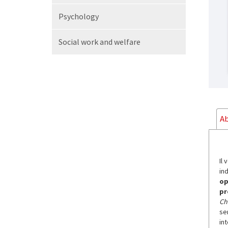
Psychology
Social work and welfare
Ab
Il
ind
op
pr
Ch
se
in