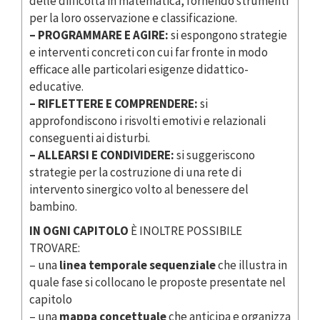
delle difficoltà in matematica, fornendo strumenti
per la loro osservazione e classificazione.
– PROGRAMMARE E AGIRE:
si espongono strategie
e interventi concreti con cui far fronte in modo
efficace alle particolari esigenze didattico-
educative.
– RIFLETTERE E COMPRENDERE:
si
approfondiscono i risvolti emotivi e relazionali
conseguenti ai disturbi.
– ALLEARSI E CONDIVIDERE:
si suggeriscono
strategie per la costruzione di una rete di
intervento sinergico volto al benessere del
bambino.
IN OGNI CAPITOLO
È INOLTRE POSSIBILE
TROVARE:
– una
linea temporale sequenziale
che illustra in
quale fase si collocano le proposte presentate nel
capitolo
– una
mappa concettuale
che anticipa e organizza