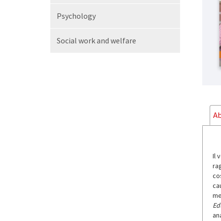
Psychology
Social work and welfare
Ab
Il
rag
co
cau
me
Ed
ana