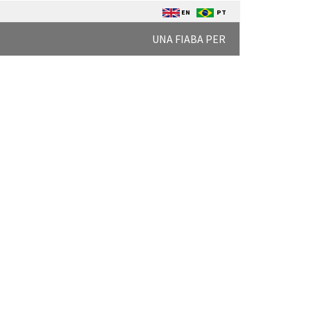
EN
PT
UNA FIABA PER