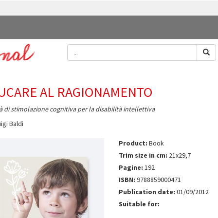
UCARE AL RAGIONAMENTO
à di stimolazione cognitiva per la disabilità intellettiva
igi Baldi
Product:
Book
Trim size in cm:
21x29,7
Pagine:
192
ISBN:
9788859000471
Publication date:
01/09/2012
Suitable for: