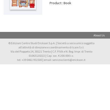
Product : Book
About Us
© Edizioni Centro Studi Erickson S.p.A. | Società a socio unico soggetta
all’attività di direzione e coordinamento di Icare S.r.l.
Via del Pioppeto 24, 38121 Trento | C.F. P.IVA e N. Reg. Impr. di Trento
01063120222 | Cap. soc. € 200.000 i.v.
tel: +39 0461 951500 | email: servizioclienti@erickson.it