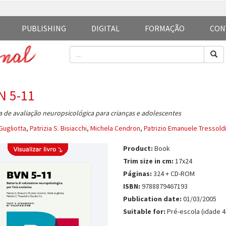
PUBLISHING
DIGITAL
FORMAÇÃO
CON
N 5-11
a de avaliação neuropsicológica para crianças e adolescentes
Gugliotta
,
Patrizia S. Bisiacchi
,
Michela Cendron
,
Patrizio Emanuele Tressold
Product:
Book
Trim size in cm:
17x24
Páginas:
324 + CD-ROM
ISBN:
9788879467193
Publication date:
01/03/2005
Suitable for:
Pré-escola (idade 4-