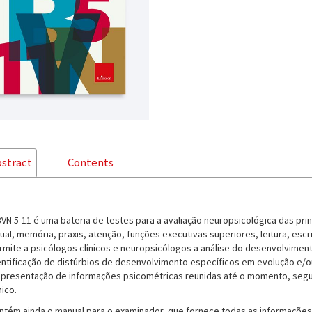
stract
Contents
BVN 5-11 é uma bateria de testes para a avaliação neuropsicológica das pri
sual, memória, praxis, atenção, funções executivas superiores, leitura, escri
rmite a psicólogos clínicos e neuropsicólogos a análise do desenvolvimen
entificação de distúrbios de desenvolvimento específicos em evolução e/ou
apresentação de informações psicométricas reunidas até o momento, segu
nico.
ntém ainda o manual para o examinador, que fornece todas as informações 