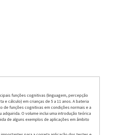
ncipais funções cognitivas (linguagem, percepção
ta e cálculo) em crianças de 5 a 11 anos. A bateria
to de funções cognitivas em condições normais e a
 adquirida. O volume inclui uma introdução teórica
ida de alguns exemplos de aplicações em âmbito
importantes para a correta aplicação dos testes e