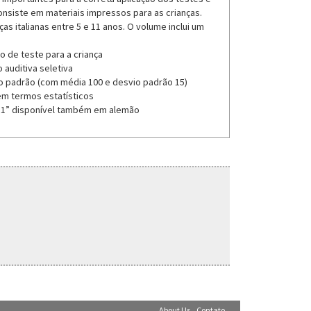
onsiste em materiais impressos para as crianças.
 italianas entre 5 e 11 anos. O volume inclui um
o de teste para a criança
 auditiva seletiva
o padrão (com média 100 e desvio padrão 15)
em termos estatísticos
5-11” disponível também em alemão
About Us
Contato