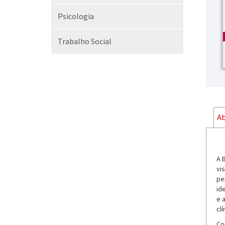
Psicologia
Trabalho Social
Ab
A 
vi
pe
id
e 
clí
Co