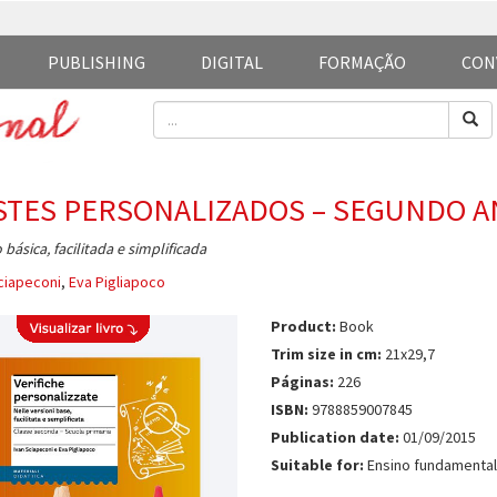
PUBLISHING
DIGITAL
FORMAÇÃO
CON
STES PERSONALIZADOS – SEGUNDO 
 básica, facilitada e simplificada
ciapeconi
,
Eva Pigliapoco
Product:
Book
Trim size in cm:
21x29,7
Páginas:
226
ISBN:
9788859007845
Publication date:
01/09/2015
Suitable for:
Ensino fundamental 