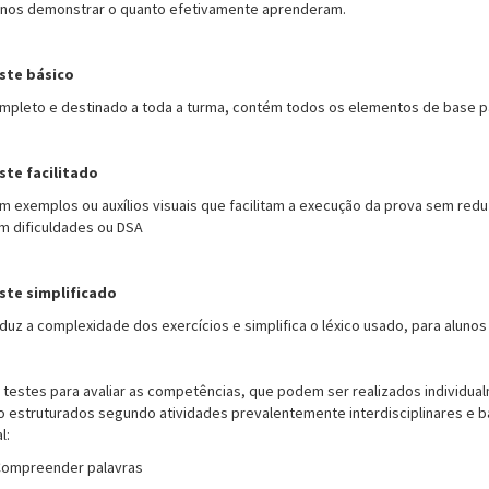
unos demonstrar o quanto efetivamente aprenderam.
ste básico
mpleto e destinado a toda a turma, contém todos os elementos de base par
ste facilitado
m exemplos ou auxílios visuais que facilitam a execução da prova sem reduz
m dificuldades ou DSA
ste simplificado
duz a complexidade dos exercícios e simplifica o léxico usado, para alunos
 testes para avaliar as competências, que podem ser realizados individu
o estruturados segundo atividades prevalentemente interdisciplinares e 
l:
Compreender palavras