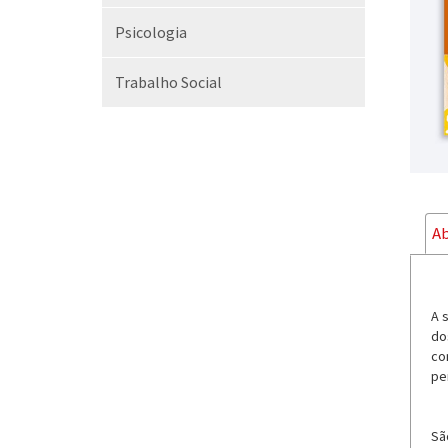
Psicologia
Trabalho Social
Ab
A 
do
co
pe
Sã