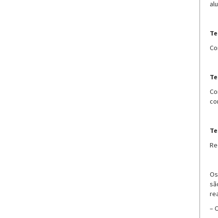
al
Te
Co
Te
Co
co
Te
Re
Os
sã
rea
– 