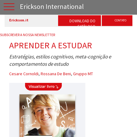
Erickson International
Erickson.it
DOWNLOAD DO
CONTATO
CATÀLOGO
SUBSCREVER A NOSSA NEWSLETTER
APRENDER A ESTUDAR
Estratégias, estilos cognitivos, meta-cognição e
comportamentos de estudo
Cesare Cornoldi
,
Rossana De Beni
,
Gruppo MT