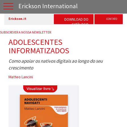
Erickson International
Erickson.it
DOWNLOAD DO
CONTATO
CATÀLOGO
SUBSCREVER A NOSSA NEWSLETTER
ADOLESCENTES
INFORMATIZADOS
Como apoiar os nativos digitais ao longo do seu
crescimento
Matteo Lancini