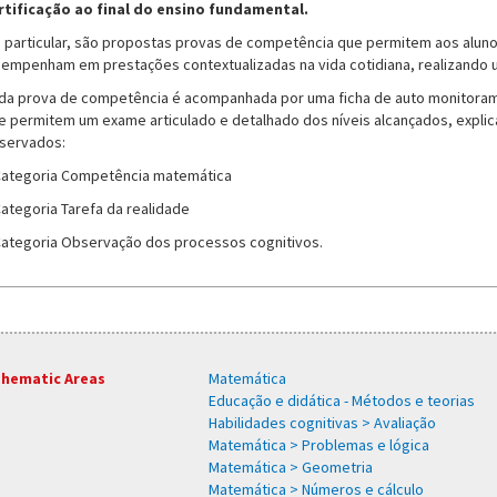
rtificação ao final do ensino fundamental.
 particular, são propostas provas de competência que permitem aos alun
 empenham em prestações contextualizadas na vida cotidiana, realizando u
da prova de competência é acompanhada por uma ficha de auto monitoramen
e permitem um exame articulado e detalhado dos níveis alcançados, expli
servados:
Categoria Competência matemática
Categoria Tarefa da realidade
Categoria Observação dos processos cognitivos.
hematic Areas
Matemática
Educação e didática - Métodos e teorias
Habilidades cognitivas > Avaliação
Matemática > Problemas e lógica
Matemática > Geometria
Matemática > Números e cálculo