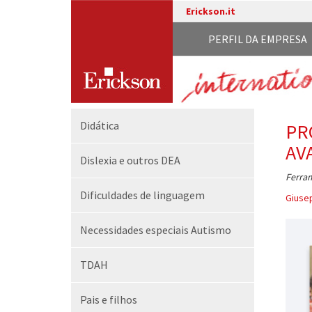
Erickson.it
PERFIL DA EMPRESA
Didática
PR
AV
Dislexia e outros DEA
Ferram
Dificuldades de linguagem
Giusep
Necessidades especiais Autismo
TDAH
Pais e filhos