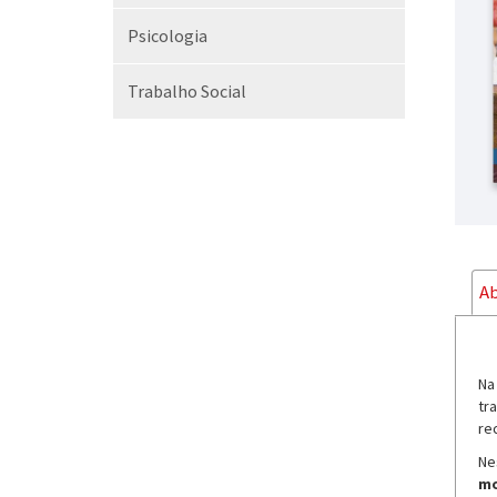
Psicologia
Trabalho Social
Ab
Na
tr
re
Ne
mo