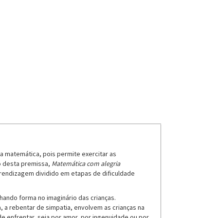
a matemática, pois permite exercitar as
o desta premissa,
Matemática com alegria
rendizagem dividido em etapas de dificuldade
ando forma no imaginário das crianças.
 a rebentar de simpatia, envolvem as crianças na
 enfrentar, seja por amor, por ingenuidade ou por