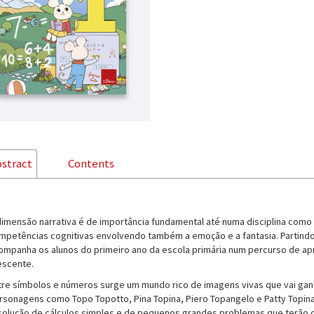
stract
Contents
dimensão narrativa é de importância fundamental até numa disciplina como 
mpetências cognitivas envolvendo também a emoção e a fantasia. Partind
ompanha os alunos do primeiro ano da escola primária num percurso de ap
escente.
tre símbolos e números surge um mundo rico de imagens vivas que vai ganh
rsonagens como Topo Topotto, Pina Topina, Piero Topangelo e Patty Topina,
solução de cálculos simples e de pequenos grandes problemas que terão de