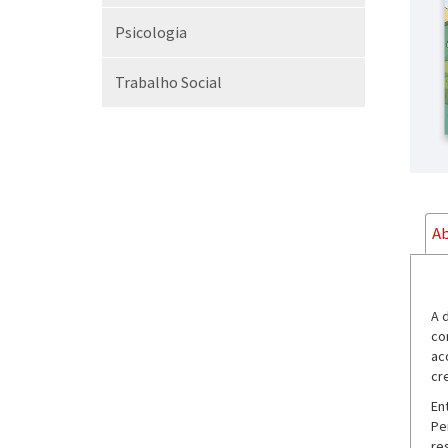
Psicologia
Trabalho Social
Ab
A 
co
ac
cr
En
Pe
re