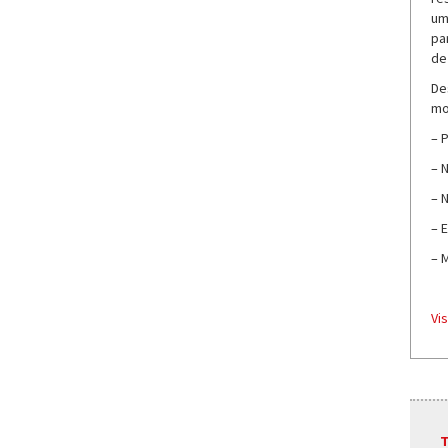
um
pa
de
De
mo
– 
– 
– 
– 
– 
Vis
T