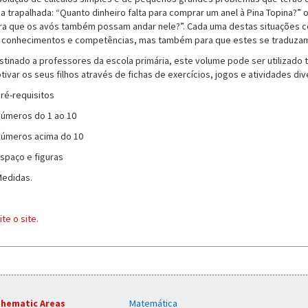
a trapalhada: “Quanto dinheiro falta para comprar um anel à Pina Topina?”
ra que os avós também possam andar nele?”. Cada uma destas situações con
 conhecimentos e competências, mas também para que estes se traduza
stinado a professores da escola primária, este volume pode ser utilizado 
tivar os seus filhos através de fichas de exercícios, jogos e atividades div
Pré-requisitos
Números do 1 ao 10
Números acima do 10
Espaço e figuras
Medidas.
ite o site.
hematic Areas
Matemática