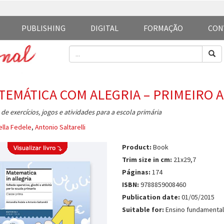
PUBLISHING
DIGITAL
FORMAÇÃO
CON
TEMÁTICA COM ALEGRIA – PRIMEIRO 
 de exercícios, jogos e atividades para a escola primária
lla Fedele
,
Antonio Saltarelli
Product:
Book
Trim size in cm:
21x29,7
Páginas:
174
ISBN:
9788859008460
Publication date:
01/05/2015
Suitable for:
Ensino fundamental 