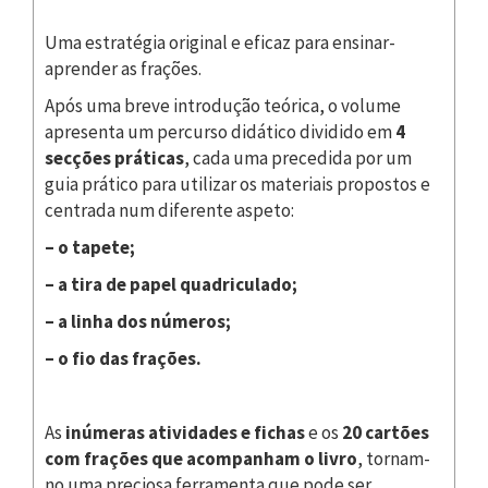
Uma estratégia original e eficaz para ensinar-
aprender as frações.
Após uma breve introdução teórica, o volume
apresenta um percurso didático dividido em
4
secções práticas
, cada uma precedida por um
guia prático para utilizar os materiais propostos e
centrada num diferente aspeto:
– o tapete;
– a tira de papel quadriculado;
– a linha dos números;
– o fio das frações.
As
inúmeras atividades e fichas
e os
20 cartões
com frações que acompanham o livro
, tornam-
no uma preciosa ferramenta que pode ser