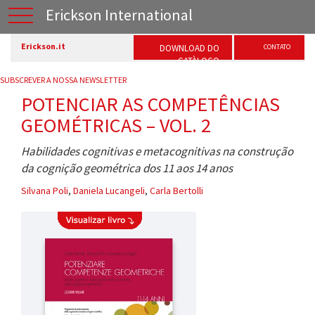
Erickson International
Erickson.it
DOWNLOAD DO
CONTATO
CATÀLOGO
SUBSCREVER A NOSSA NEWSLETTER
POTENCIAR AS COMPETÊNCIAS
GEOMÉTRICAS – VOL. 2
Habilidades cognitivas e metacognitivas na construção
da cognição geométrica dos 11 aos 14 anos
Silvana Poli
,
Daniela Lucangeli
,
Carla Bertolli