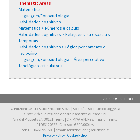
Thematic Areas
Matemática
Linguagem/Fonoaudiologia
Habilidades cognitivas
Matemática > Números e cálculo
Habilidades cognitivas > Relações visu-espaciais-
temporais
Habilidades cognitivas > Lógica pensamento e
raciocínio
Linguagem/Fonoaudiologia > Área perceptivo-
fonológico-articulatória
About Us
Contato
© Edizioni Centro Studi Erickson S.p.A. | Società a socio unico soggetta
all’attività di direzione e coordinamento di Icare S.r.l.
Via del Pioppeto 24, 38121 Trento | C.F. P.IVA e N. Reg. Impr. di Trento
01063120222 | Cap. soc. € 200.000 i.v.
tel: +39 0461 951500 | email: servizioclienti@erickson.it
Privacy Policy
|
Cookie Policy