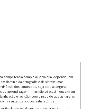
 uma competência complexa, pela qual depende, em
m domínio da ortografia e da sintaxe, mas
rtinência dos conteúdos, seja para assegurar
ios de aprendizagem – mas não só eles! – encontram
anificação e revisão, com o risco de que as tarefas
com resultados poucos satisfatórios.
 estimulando os alunos em assumir uma atitude