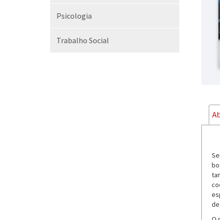
Psicologia
Trabalho Social
Ab
Se
bo
ta
co
es
de
O 