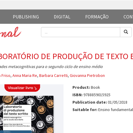
PUBLISHING
DIGITAL
FORMAÇÃO
CON
BORATÓRIO DE PRODUÇÃO DE TEXTO 
ades metacognitivas para o segundo ciclo de ensino médio
 Friso
,
Anna Maria Re
,
Barbara Carretti
,
Giovanna Pietrobon
Product:
Book
ISBN:
9788859015925
Publication date:
01/05/2018
Suitable for:
Ensino fundamental 