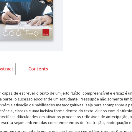
stract
Contents
r capaz de escrever o texto de um jeito fluído, compreensível e eficaz é
a parte, o sucesso escolar de um estudante. Pressupõe não somente um bo
mbém a ativação de habilidades metacognitivas, seja para acompanhar a pe
erência, clareza e uma incisiva forma dentro do texto. Alunos com distúrb
pecíficas dificuldades em ativar os processos reflexivos de antecipação, pl
 escrita sejam enfrentadas com sentimentos de frustração, inadequação e 
programa apresentado neste volume fornece sugestões e instruções-guia,