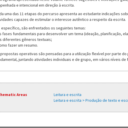
penhada e intencional em direção à escrita.
da uma das 11 etapas do percurso apresenta ao estudante indicações sobr
ividades capazes de estimular o interesse autêntico a respeito da escrita.
 específico, são enfrentados os seguintes temas:
as fases fundamentais para desenvolver um tema (ideação, planificação, ela
os diferentes gêneros textuais;
como fazer um resumo.
 propostas operativas são pensadas para a utilização flexível por parte do
ndamental, juntando atividades individuais e de grupo, em vários níveis de fa
hematic Areas
Leitura e escrita
Leitura e escrita > Produção de texto e escr