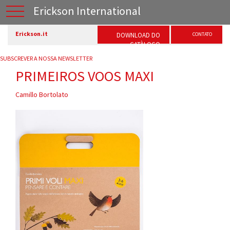
Erickson International
Erickson.it
DOWNLOAD DO
CONTATO
CATÀLOGO
SUBSCREVER A NOSSA NEWSLETTER
PRIMEIROS VOOS MAXI
Camillo Bortolato