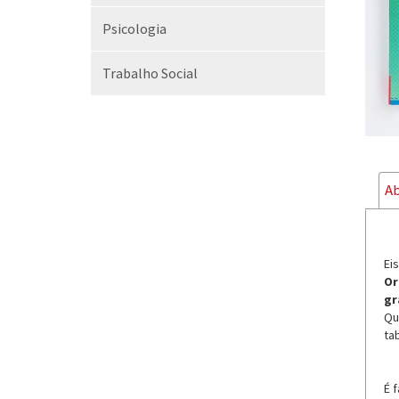
Psicologia
Trabalho Social
Ab
Ei
Or
gr
Qu
ta
É f