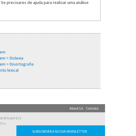
Se precisares de ajuda para realizar uma análise
gem
em > Dislexia
gem > Disortografia
nto lexical
About Us
Contato
di Icare S.r.l.
 i.v.
SUBSCREVER A NOSSA NEWSLETTER