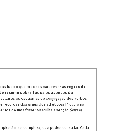
arás tudo o que precisas para rever as
regras de
de resumo sobre todos os aspetos da
onsultares os esquemas de conjugação dos verbos.
 te recordas dos graus dos adjetivos? Procura na
lementos de uma frase? Vasculha a secção
Sintaxe
.
simples à mais complexa, que podes consultar. Cada