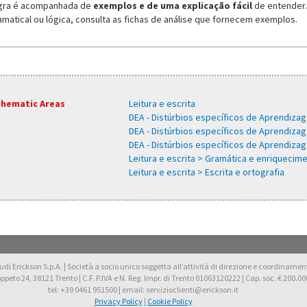
gra é acompanhada de
exemplos e de uma explicação fácil
de entender. 
amatical ou lógica, consulta as fichas de análise que fornecem exemplos.
hematic Areas
Leitura e escrita
DEA - Distúrbios específicos de Aprendiza
DEA - Distúrbios específicos de Aprendizag
DEA - Distúrbios específicos de Aprendiza
Leitura e escrita > Gramática e enriquecime
Leitura e escrita > Escrita e ortografia
di Erickson S.p.A. | Società a socio unico soggetta all’attività di direzione e coordinamento 
oppeto 24, 38121 Trento | C.F. P.IVA e N. Reg. Impr. di Trento 01063120222 | Cap. soc. € 200.000
tel: +39 0461 951500 | email: servizioclienti@erickson.it
Privacy Policy
|
Cookie Policy