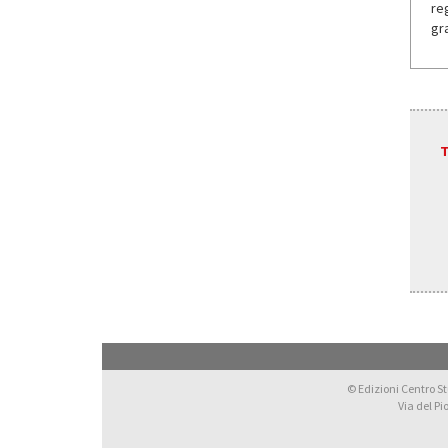
re
gr
T
© Edizioni Centro Stu
Via del Pi