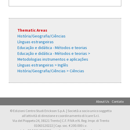
Thematic Areas
História/Geografia/Ciências
Línguas estrangeiras
Educação e didática - Métodos e teorias
Educação e didática - Métodos e teorias >
Metodologias instrumentos e aplicações
Línguas estrangeiras > Inglês
História/Geografia/Ciências > Ciências
About Us
Contato
© Edizioni Centro Studi Erickson S.p.A. | Società a socio unico soggetta
all’attività di direzione e coordinamento di Icare S.r.l.
Via del Pioppeto 24, 38121 Trento | C.F. P.IVA e N. Reg. Impr. di Trento
01063120222 | Cap. soc. € 200.000 i.v.