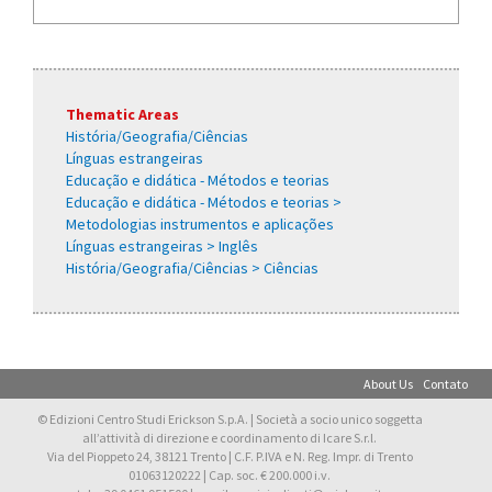
Thematic Areas
História/Geografia/Ciências
Línguas estrangeiras
Educação e didática - Métodos e teorias
Educação e didática - Métodos e teorias >
Metodologias instrumentos e aplicações
Línguas estrangeiras > Inglês
História/Geografia/Ciências > Ciências
About Us
Contato
© Edizioni Centro Studi Erickson S.p.A. | Società a socio unico soggetta
all’attività di direzione e coordinamento di Icare S.r.l.
Via del Pioppeto 24, 38121 Trento | C.F. P.IVA e N. Reg. Impr. di Trento
01063120222 | Cap. soc. € 200.000 i.v.