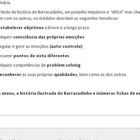
mária.
rtindo da história do Barracudinho, um peixinho impulsivo e “difícil” mas c
m com os outros, os módulos abordam as seguintes temáticas:
stabelecer objetivos
a breve e a longo prazo
adquirir
consciência das próprias emoções
regular e gerir as emoções
(auto-controlo)
assumir
pontos de vista diferentes
adquirir competências de
problem solving
econhecer
as suas próprias
qualidades
, bem como as dos outros.
 anexo, a história ilustrada do Barracudinho e inúmeras fichas de ex