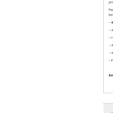
pri
Pa
be
–
e
– 
– 
– 
– 
–
r
Em