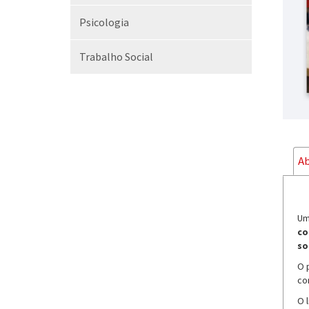
Psicologia
Trabalho Social
Ab
Um
co
so
O 
co
O 