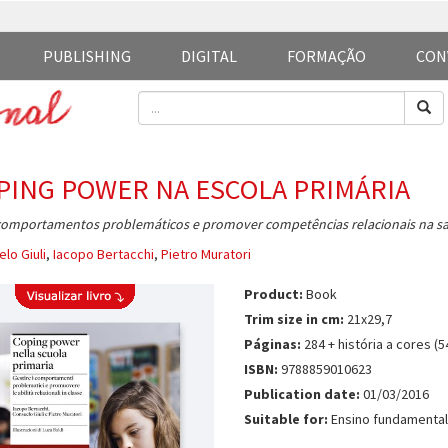
PUBLISHING
DIGITAL
FORMAÇÃO
CON
PING POWER NA ESCOLA PRIMÁRIA
comportamentos problemáticos e promover competências relacionais na sa
lo Giuli
,
Iacopo Bertacchi
,
Pietro Muratori
Product:
Book
Trim size in cm:
21x29,7
Páginas:
284 + história a cores (5
ISBN:
9788859010623
Publication date:
01/03/2016
Suitable for:
Ensino fundamental 