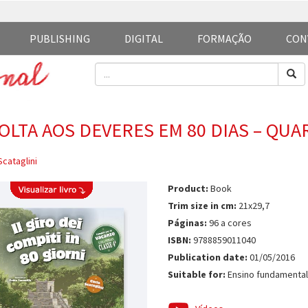
PUBLISHING
DIGITAL
FORMAÇÃO
CON
VOLTA AOS DEVERES EM 80 DIAS – QU
Scataglini
Product:
Book
Trim size in cm:
21x29,7
Páginas:
96 a cores
ISBN:
9788859011040
Publication date:
01/05/2016
Suitable for:
Ensino fundamental 