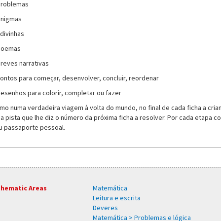
problemas
enigmas
adivinhas
poemas
breves narrativas
contos para começar, desenvolver, concluir, reordenar
desenhos para colorir, completar ou fazer
mo numa verdadeira viagem à volta do mundo, no final de cada ficha a cria
a pista que lhe diz o número da próxima ficha a resolver. Por cada etapa c
u passaporte pessoal.
hematic Areas
Matemática
Leitura e escrita
Deveres
Matemática > Problemas e lógica