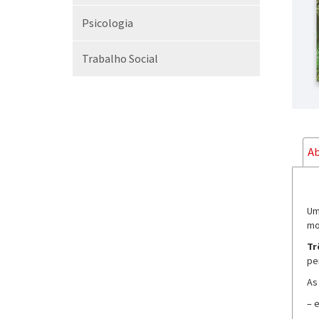
Psicologia
Trabalho Social
Ab
U
mo
Tr
pe
As
– 