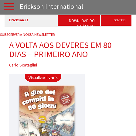
Erickson International
Erickson.it
DOWNLOAD DO
CONTATO
CATÀLOGO
SUBSCREVER A NOSSA NEWSLETTER
A VOLTA AOS DEVERES EM 80
DIAS – PRIMEIRO ANO
Carlo Scataglini