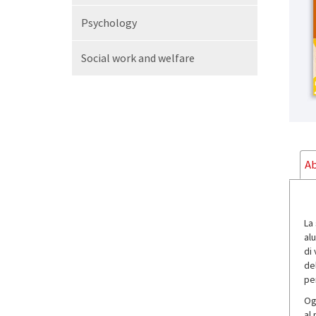
Psychology
Social work and welfare
Ab
La 
alu
di 
de
per
Ogn
al