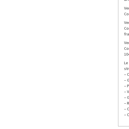
Ve
Co
Ver
Con
fra
Ver
Con
10
Le
str
– 
– 
– 
– 
– 
– R
– 
– 