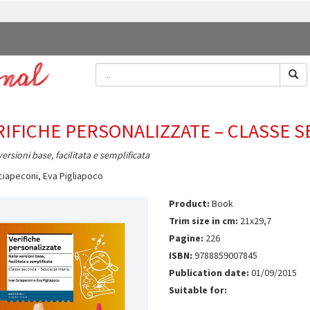
RIFICHE PERSONALIZZATE – CLASSE 
versioni base, facilitata e semplificata
ciapeconi
,
Eva Pigliapoco
Product:
Book
Trim size in cm:
21x29,7
Pagine:
226
ISBN:
9788859007845
Publication date:
01/09/2015
Suitable for: