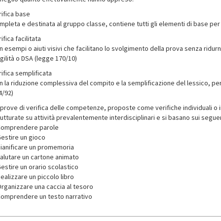
rifica base
mpleta e destinata al gruppo classe, contiene tutti gli elementi di base per
ifica facilitata
 esempi o aiuti visivi che facilitano lo svolgimento della prova senza ridurne
gilità o DSA (legge 170/10)
ifica semplificata
 la riduzione complessiva del compito e la semplificazione del lessico, per 
4/92)
 prove di verifica delle competenze, proposte come verifiche individuali o
utturate su attività prevalentemente interdisciplinari e si basano sui seguen
Comprendere parole
Gestire un gioco
Pianificare un promemoria
Valutare un cartone animato
Gestire un orario scolastico
ealizzare un piccolo libro
Organizzare una caccia al tesoro
Comprendere un testo narrativo