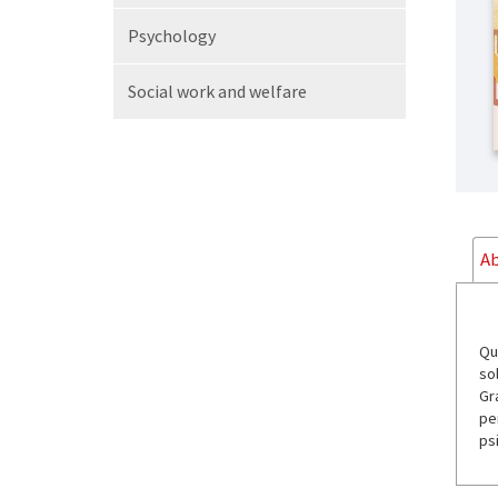
Psychology
Social work and welfare
Ab
Qu
sol
Gra
per
psi