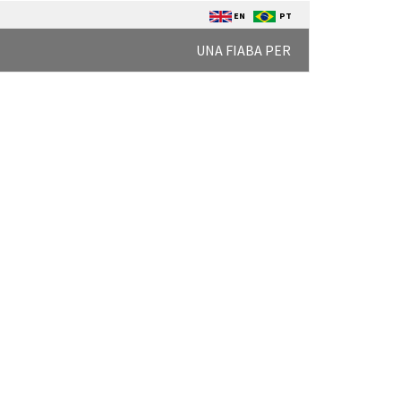
EN
PT
UNA FIABA PER