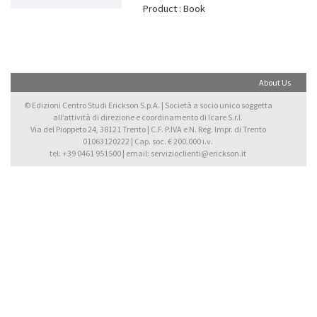
Product : Book
About Us
© Edizioni Centro Studi Erickson S.p.A. | Società a socio unico soggetta
all’attività di direzione e coordinamento di Icare S.r.l.
Via del Pioppeto 24, 38121 Trento | C.F. P.IVA e N. Reg. Impr. di Trento
01063120222 | Cap. soc. € 200.000 i.v.
tel: +39 0461 951500 | email: servizioclienti@erickson.it