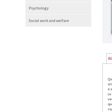
Psychology
Social work and welfare
Ab
Qu
ori
e 
Le
ve
qu
co