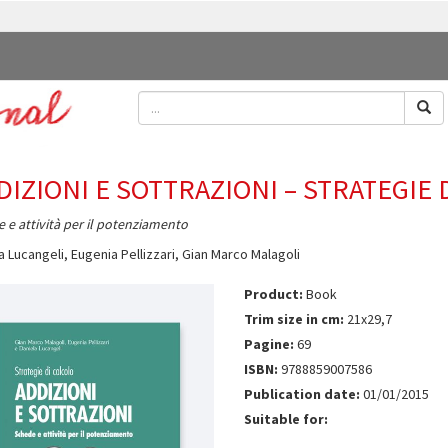
DIZIONI E SOTTRAZIONI – STRATEGIE 
 e attività per il potenziamento
a Lucangeli
,
Eugenia Pellizzari
,
Gian Marco Malagoli
Product:
Book
Trim size in cm:
21x29,7
Pagine:
69
ISBN:
9788859007586
Publication date:
01/01/2015
Suitable for: