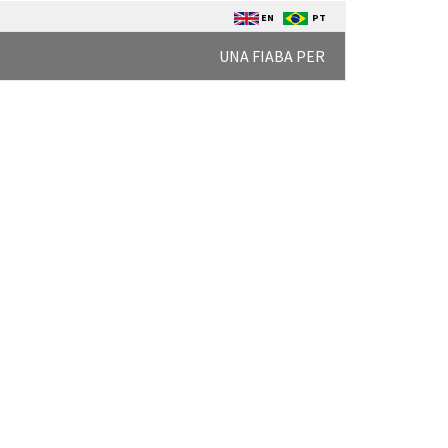
EN
PT
UNA FIABA PER