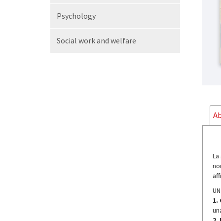
Psychology
Social work and welfare
Ab
La
non
af
UN
1.
un
2.