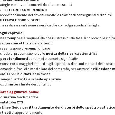
rategie e interventi concreti da attuare a scuola
 RIFLETTERE E COMPRENDERE:
 approfondimento dei risvolti emotivi e relazionali conseguenti ai disturbi
 ALLEARSI E CONDIVIDERE:
me realizzare un’azione sinergica che coinvolga scuola e famiglia
 ogni capitolo:
inea temporale
sequenziale che illustra in quale fase si collocano le indic
mappa concettuale
dei contenuti
presentazione di
esempi di caso
schede di presentazione delle
novità della ricerca scientifica
approfondimenti
su termini e concetti significativi
nterviste
ai maggiori esperti sugli aspetti più dibattuti e attuali dei disturb
omande e frasi di sintesi a lato del paragrafo, per attivare la
riflessione 
onsigli per la
didattica
in classe
esempi di
attività e schede operative
box di
sintesi finale
dei contenuti
sorse aggiuntive online
normativa
fondamentale
contatti dei
CTS
le
Linee Guida per il trattamento dei disturbi dello spettro autistic
rticoli
di approfondimento