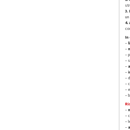
st
3.
un
4.
co
In
–
l
–
– 
– 
–
–
i
– d
– c
– 
– 
Ri
–
– 
– 
–
a