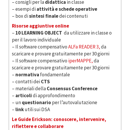
– consigli per la
didattica
in classe
– esempi di
attività e schede operative
– box di
sintesi finale
dei contenuti
Risorse aggiuntive online
–
10 LEARNING OBJECT
da utilizzare in classe o
per il lavoro individuale
– Il software compensativo
ALFa READER 3,
da
scaricare e provare gratuitamente per 30 giorni
– Il software compensativo
iperMAPPE,
da
scaricare e provare gratuitamente per 30 giorni
–
normativa
fondamentale
– contatti dei
CTS
– materiali della
Consensus Conference
–
articoli
di approfondimento
– un
questionario
per l’autovalutazione
–
link
utili sui DSA
Le Guide Erickson: conoscere, intervenire,
riflettere e collaborare