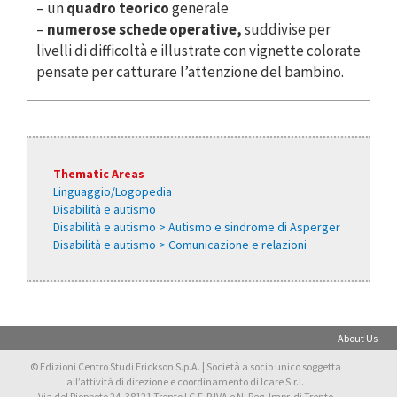
– un
quadro teorico
generale
–
numerose schede operative,
suddivise per
livelli di difficoltà e illustrate con vignette colorate
pensate per catturare l’attenzione del bambino.
Thematic Areas
Linguaggio/Logopedia
Disabilità e autismo
Disabilità e autismo > Autismo e sindrome di Asperger
Disabilità e autismo > Comunicazione e relazioni
About Us
© Edizioni Centro Studi Erickson S.p.A. | Società a socio unico soggetta
all’attività di direzione e coordinamento di Icare S.r.l.
Via del Pioppeto 24, 38121 Trento | C.F. P.IVA e N. Reg. Impr. di Trento